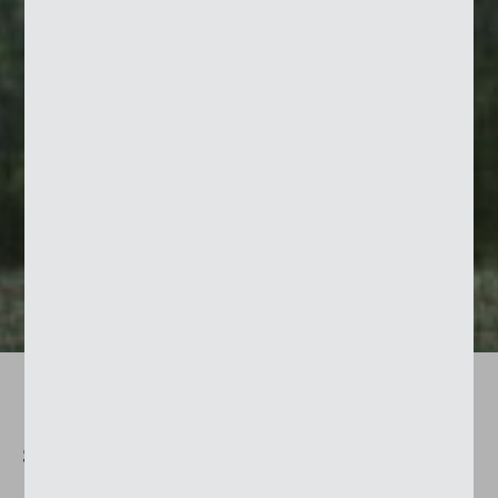
Höchs­te ge­stal­te­ri­sche An­
sprü­che