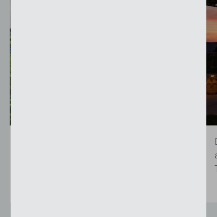
Die windstabile Vertikalstoffstore von
Schenker Storen erfüllt höchste
Ansprüche an...