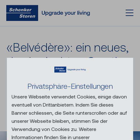
«Belvédère»: ein neues,
durch­misch­tes Quar­tier
am Stadt­rand von
Privatsphäre-Einstellungen
Baden
Unsere Webseite verwendet Cookies, einige davon
Perfekte Verbindung von
eventuell von Drittanbietern. Indem Sie dieses
Funktion und Ästhetik
Banner schliessen, die Seite runterscrollen oder auf
unserer Webseite bleiben, stimmen Sie der
Verwendung von Cookies zu. Weitere
Informationen finden Sie in unserer