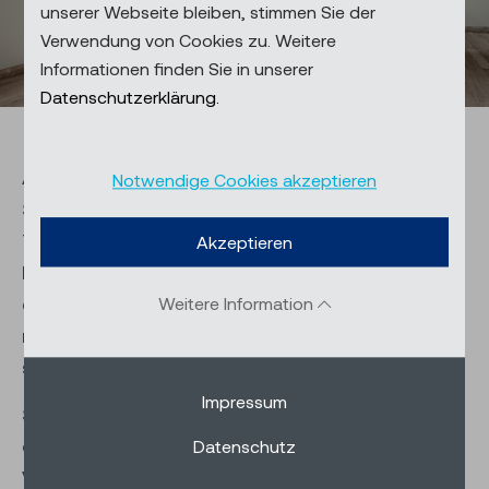
unserer Webseite bleiben, stimmen Sie der
Verwendung von Cookies zu. Weitere
Informationen finden Sie in unserer
Datenschutzerklärung.
Alles in einem: Die Insektenschutzsysteme von
Notwendige Cookies akzeptieren
Schenker Storen sind Lösungen für Fenster und
Türen. Schützen Sie Ihre Innenräume mit unseren
Akzeptieren
Fliegengittern, die zahlreiche Anforderungen
erfüllen. So sind sie unauffällig, sturmsicher,
Weitere Information
reissfest und weisen einen hohen Bedienkomfort
sowie eine lange Lebensdauer auf.
Impressum
Sie überzeugen mit hochwertigen Materialien,
durchdachter Technik und hervorragender
Datenschutz
Verarbeitung. Ob Spannrahmen, Pendeltür, Rollo,