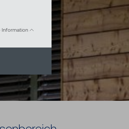
e Information
­sen­be­reich