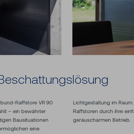
te Be­schat­tungs­lö­sung
rbund-Raffstore VR 90
zeugen die Verbund-
hlt – ein bewährter
und ihren äusserst
ltigen Bausituationen
geräuscharmen Betrieb.
 ermöglichen eine