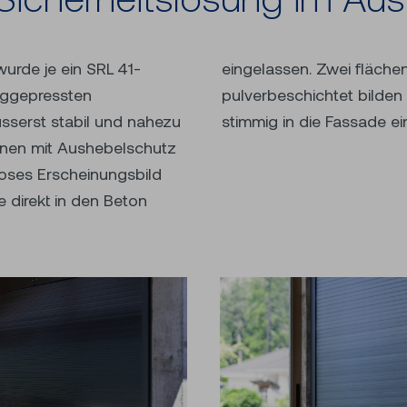
urde je ein SRL 41-
dungen aus Aluminium
anggepressten
hluss, der sich
usserst stabil und nahezu
stimmig in die Fassade ei
ienen mit Aushebelschutz
tloses Erscheinungsbild
 direkt in den Beton