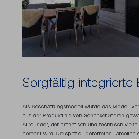
Sorg­fäl­tig in­te­grier­
Als Beschattungsmodell wurde das Modell Ve
Lichtgestaltung im Raum. Technisch über
aus der Produktlinie von Schenker Storen gewä
Raffstoren durch ihre einfache Bedienung 
Allrounder, der ästhetisch und technisch vielfä
gerecht wird. Die speziell geformten Lamellen