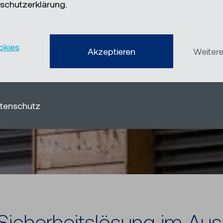
schutzerklärung.
okies
Akzeptieren
Weiter
tenschutz
i­cher­heits­lö­sung im Aus