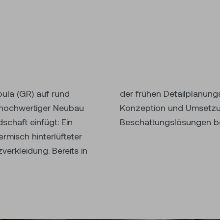
bula (GR) auf rund
er Storen mit der
n hochwertiger Neubau
icherheits- und
dschaft einfügt: Ein
Beschattungslösungen be
ermisch hinterlüfteter
erkleidung. Bereits in