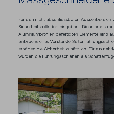
Für den nicht abschliessbaren Aussenbereich w
eingelassen. Zwei flächenbündige Dreiecksverklei
Sicherheitsrollladen eingebaut. Diese aus str
pulverbeschichtet bilden oben einen harmonischen Absc
Aluminiumprofilen gefertigten Elemente sind ä
einbruchsicher. Verstärkte Seitenführungssch
erhöhen die Sicherheit zusätzlich. Für ein nah
wurden die Führungsschienen als Schattenfuge