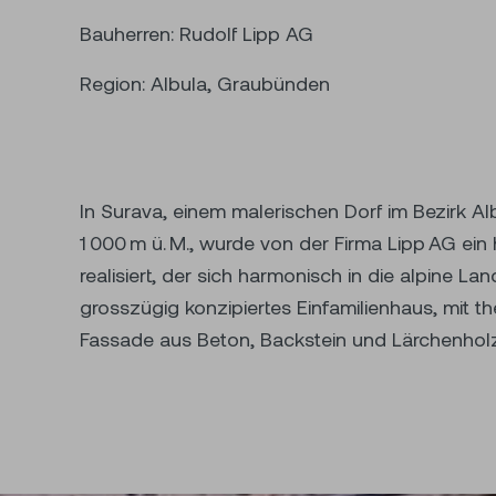
Bauherren: Rudolf Lipp AG
Region: Albula, Graubünden
In Surava, einem malerischen Dorf im Bezirk Al
der frühen Detailplanungsphase wurde Schenk
1 000 m ü. M., wurde von der Firma Lipp AG ei
Konzeption und Umsetzung von S
realisiert, der sich harmonisch in die alpine Lan
grosszügig konzipiertes Einfamilienhaus, mit th
Fassade aus Beton, Backstein und Lärchenholzv