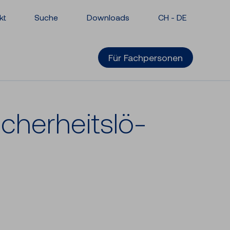
kt
Suche
Downloads
CH -
DE
Für Fachpersonen
cher­heits­lö­