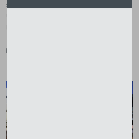
sich harmonisch in unterschiedliche
Umgebungen ein, während die robuste
Konstruktion und der komfortable
Teleskopmast höchsten Ansprüchen im
professionellen Einsatz gerecht werden.