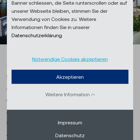
Banner schliessen, die Seite runterscrollen oder auf
unserer Webseite bleiben, stimmen Sie der
Verwendung von Cookies zu. Weitere
Informationen finden Sie in unserer
Datenschutzerklärung.
Notwendige Cookies akzeptieren
Der Mittelmastschirm Albatros ist ein
Sonnenschirm, der wahre Grösse zeigt. Mit
Akzeptieren
seinen beeindruckenden Spannweiten
Weitere Information
ermöglicht er die Beschattung grosser
Aussenbereiche mit nur einem Schirm und
schafft ein grosszügiges, einladendes
Impressum
Ambiente. Sein klares, ruhiges Design fügt
Datenschutz