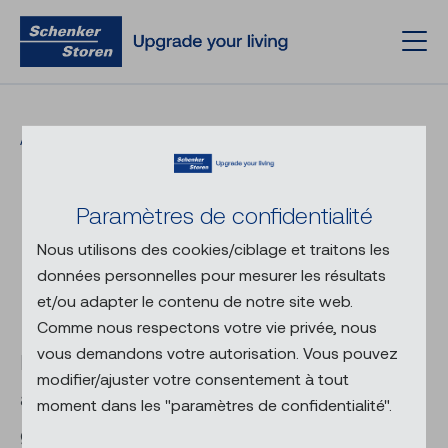
Accueil
À propos
Engagement
La Coupe Spengler
Notre en­ga­ge­ment
Paramètres de confidentialité
dans la Coupe Spen­gler
Nous utilisons des cookies/ciblage et traitons les
de Davos
données personnelles pour mesurer les résultats
et/ou adapter le contenu de notre site web.
Comme nous respectons votre vie privée, nous
vous demandons votre autorisation. Vous pouvez
La Coupe Spengler de Davos, le plus
modifier/ajuster votre consentement à tout
ancien tournoi international de hockey sur
moment dans les "paramètres de confidentialité".
glace par équipe au monde, suscite un