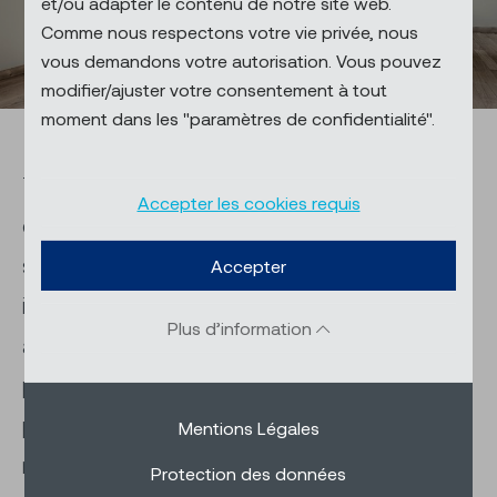
et/ou adapter le contenu de notre site web.
Comme nous respectons votre vie privée, nous
vous demandons votre autorisation. Vous pouvez
modifier/ajuster votre consentement à tout
moment dans les "paramètres de confidentialité".
Tout en un: les systèmes de protection
Accepter les cookies requis
contre les insectes de Schenker Storen
sont des solutions qui conviennent
Accepter
intégralement à n’importe quelle fenêtre et
Plus d’information
à n’importe quelle porte. Protégez vos
pièces à l’aide de nos variantes de
protection contre les insectes qui
Mentions Légales
répondent à d’innombrables exigences.
Protection des données