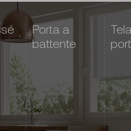
ssé
Porta a
Tela
battente
por