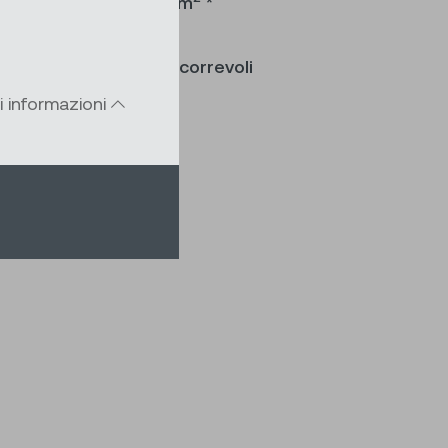
perficie massima 20 m
*
imensioni per porte scorrevoli
i informazioni