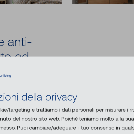
 anti-
tato ed
ioni della privacy
La
ezione anti-insetti sono
rte e lucernari. Possono
kie/targeting e trattiamo i dati personali per misurare i ris
 e in tutta facilità su
Al
enuto del nostro sito web. Poiché teniamo molto alla sua 
ili d’alluminio si adattano
rmesso. Puoi cambiare/adeguare il tuo consenso in qua
tta manovrabilità di porte,