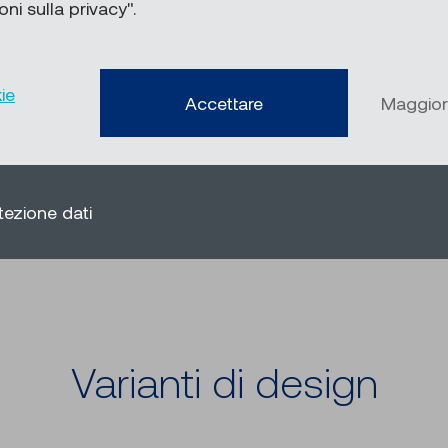
Su
ni sulla privacy".
 teso, inoltre, è
le. Diversi tessuti
*D
celle sospese nell’aria e
ie
Accettare
Maggior
e protezione dai pollini.
tezione dati
Varianti di design