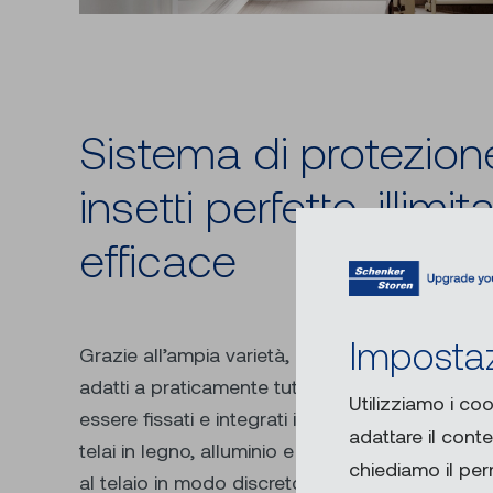
Sistema di protezione
insetti perfetto, illimi
efficace
Impostaz
Grazie all’ampia varietà, i nostri sistemi di prot
adatti a praticamente tutti i tipi di finestre, po
Utilizziamo i coo
essere fissati e integrati in un secondo momento
adattare il cont
telai in legno, alluminio e plastica. I robusti prof
chiediamo il pe
al telaio in modo discreto e assicurano la perfe