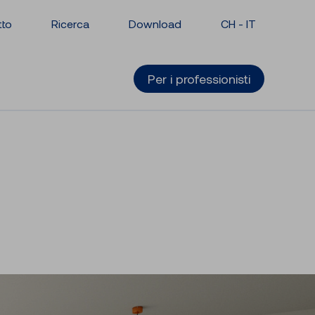
tto
Ricerca
Download
CH -
IT
Per i professionisti