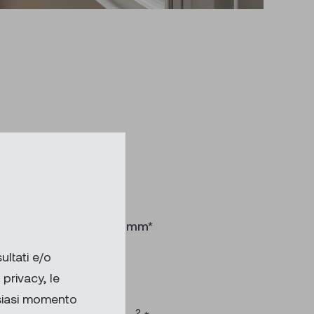
rghezza 500 – 8000 mm*
ultati e/o
tezza 50 – 2500 mm*
privacy, le
lsiasi momento
2