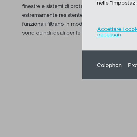
nelle "Impostazio
finestre e sistemi di protezione solare. Il tessuto
estremamente resistente allo sporco ed è lavabi
funzionali filtrano in modo efficace anche parti
Accettare i cook
sono quindi ideali per le persone allergiche com
necessari
Colophon
Pro