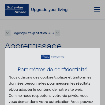
Agent(e) d’exploitation CFC
…
Ap­pren­tis­sage
d'Agent(e) d’ex­ploi­ta­tion
CFC
Paramètres de confidentialité
Grâce à toi, tout est
Nous utilisons des cookies/ciblage et traitons les
impeccable
données personnelles pour mesurer les résultats
et/ou adapter le contenu de notre site web.
Comme nous respectons votre vie privée, nous
vous demandons votre autorisation. Vous pouvez