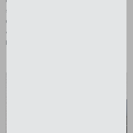
soirée. Il est possible d’ajouter à la KKM 7
un volant abaissable qui offre davantage
d’intimité et une protection contre le soleil
bas.