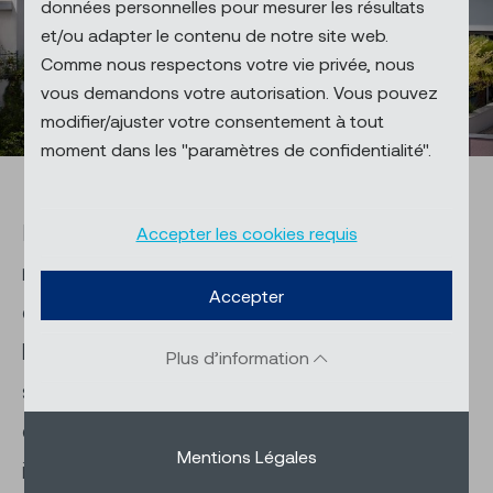
données personnelles pour mesurer les résultats
et/ou adapter le contenu de notre site web.
Comme nous respectons votre vie privée, nous
vous demandons votre autorisation. Vous pouvez
modifier/ajuster votre consentement à tout
moment dans les "paramètres de confidentialité".
La marquise à cassette cubique constitue
Accepter les cookies requis
notre contribution à une construction
Accepter
élégante et moderne. Elle brille par ses
lignes limpides, son apparence noble et
Plus d’information
ses éléments de fixation entièrement
dissimulés. La cassette protège
Mentions Légales
intégralement la toile de la pluie, du vent et