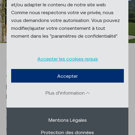
et/ou adapter le contenu de notre site web.
Comme nous respectons votre vie privée, nous
vous demandons votre autorisation. Vous pouvez
modifier/ajuster votre consentement à tout
moment dans les "paramètres de confidentialité".
Accepter les cookies requis
Notre pergola toile enroulable renforce les
avantages d’un store banne, car elle
Accepter
protège également en toute fiabilité contre
Plus d’information
le vent et la pluie. Avec ses lignes
gracieuses et délicates et la collection de
toiles résistantes à l’eau soigneusement
Mentions Légales
sélectionnée, elle s’adapte aux façades et
Protection des données