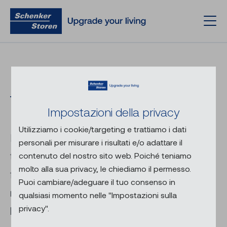
Or­di­ne di cam­pio­ni di
tes­su­to
Impostazioni della privacy
Utilizziamo i cookie/targeting e trattiamo i dati
I moderni tessuti di protezione solare sono
personali per misurare i risultati e/o adattare il
tessuti high-tech che coniugano
contenuto del nostro sito web. Poiché teniamo
molto alla sua privacy, le chiediamo il permesso.
funzionalità, estetica e durata. Grazie a
Puoi cambiare/adeguare il tuo consenso in
materiali innovativi e a tecniche di
qualsiasi momento nelle "Impostazioni sulla
privacy".
lavorazione all’avanguardia, non offrono