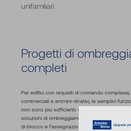
unifamiliari.
Progetti di ombregg
completi
Per edifici con requisiti di comando complessi, i
commerciali e ammini-strativi, le semplici fun
non sono più sufficienti. Con SE 1000 è pos-si
soluzioni di ombreggiamento complete, ampie f
di blocco e l’assegnazione di diverse priorità. 