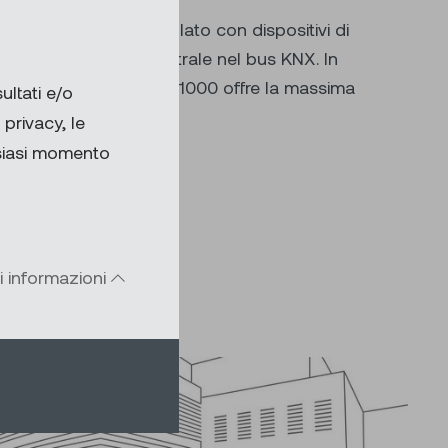
il sistema viene installato con dispositivi di
nzionali o come centrale nel bus KNX. In
i componenti KNX, SE 1000 offre la massima
ultati e/o
privacy, le
lsiasi momento
i informazioni