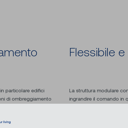
iamento
Flessibile e
n particolare edifici
La struttura modulare con
zioni di ombreggiamento
ingrandire il comando in 
bile implementare
e in uscita e all’integraz
unzioni di protezione e
integrato senza problemi 
L’integrazione di numerosi
edifici.