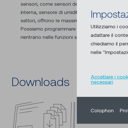
sensori, come sensori del vento, piranometro,
Impostaz
interna, sensore di umidità dell’aria e la loro 
settori, offrono le massime possibilità di autom
Utilizziamo i coo
Possiamo programmare anche desideri specifici
adattare il cont
rientrano nelle funzioni standard.
chiediamo il pe
nelle "Impostazio
Accettare i cook
Downloads
necessari
Colophon
Pro