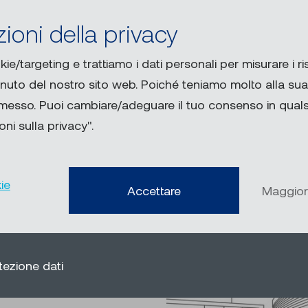
 sensore di temperatura
A seconda delle esigenze, 
ioni della privacy
assegnazione in 32 o 64
comando a motore con-ve
azione individuale.
combinazione con i nostr
kie/targeting e trattiamo i dati personali per misurare i ris
 dei clienti che non
flessibilità.
enuto del nostro sito web. Poiché teniamo molto alla sua 
rmesso. Puoi cambiare/adeguare il tuo consenso in qua
ni sulla privacy".
ie
Accettare
Maggior
tezione dati