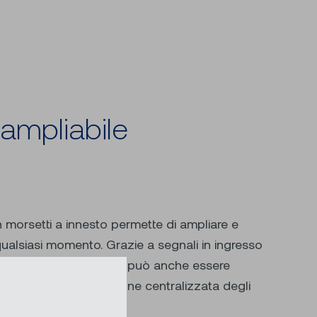
 ampliabile
 morsetti a innesto permette di ampliare e
qualsiasi momento. Grazie a segnali in ingresso
ione in standard aper-ti, può anche essere
in un sistema di gestione centralizzata degli