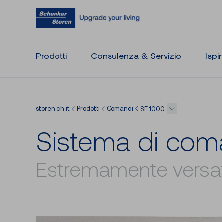
Prodotti
Consulenza & Servizio
Ispi
storen.ch it
Prodotti
Comandi
SE 1000
Si­ste­ma di co­
Estremamente versat