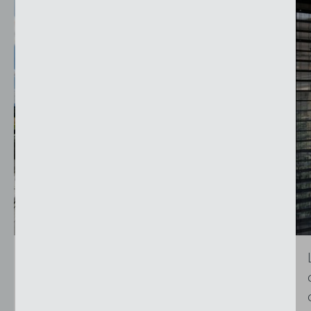
Le nostre lamelle a pacco compatte
convincono per la grande ampiezza del
loro spettro di...