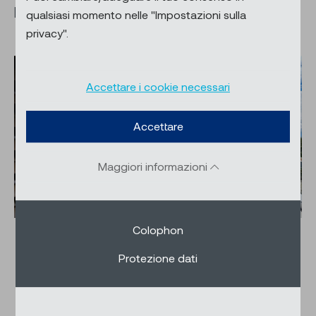
potete godervi appieno ogni stagione.
qualsiasi momento nelle "Impostazioni sulla
privacy".
Accettare i cookie necessari
Accettare
Maggiori informazioni
Colophon
Protezione dati
Interno o esterno?