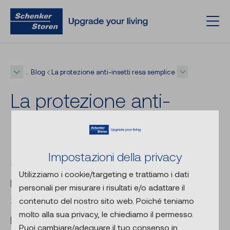
Blog
La protezione anti-insetti resa semplice
…
La pro­te­zio­ne anti-​
insetti resa sem­pli­ce
Impostazioni della privacy
L’estate è la stagione preferita di molti. Il
Utilizziamo i cookie/targeting e trattiamo i dati
problema è che anche la preferita delle
personali per misurare i risultati e/o adattare il
zanzare. Con le pratiche soluzioni di
contenuto del nostro sito web. Poiché teniamo
molto alla sua privacy, le chiediamo il permesso.
protezione anti-insetti di Schenker Storen
Puoi cambiare/adeguare il tuo consenso in