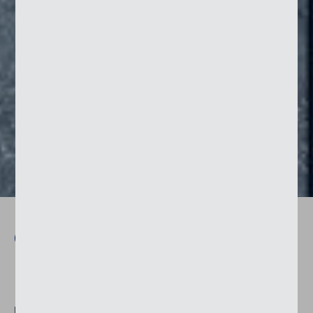
Om­breg­gia­men­to per 3'200 fi­
ne­stre
Il nuovo edificio si estende lungo il vecchio