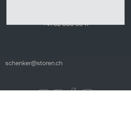
+41 62 858 55 11
schenker
@
storen.ch
© Schenker Storen