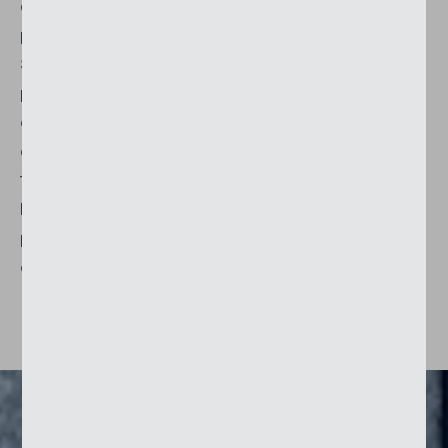
dopotutto, sotto lo stesso tetto venivano riuniti la
prigione di Zurigo Ovest, la Polizia Cantonale, la
Scuola di polizia, il Ministero Pubblico, il
penitenziario e l’Istituto Forense. Nel successivi
cinque anni è sorto un edificio urbano di
dimensioni impressionanti: 280 metri di lunghezza,
115 metri di larghezza e 35 metri di altezza. Oggi il
PJZ offre 2'030 posti di lavoro. Inoltre ci sono 241
posti di detenzione per arresti provvisori e
carcerazione preventiva.