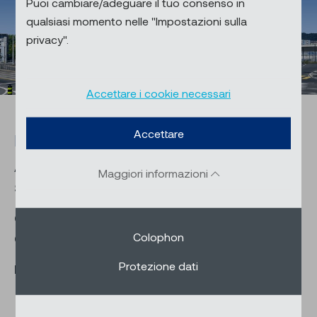
Puoi cambiare/adeguare il tuo consenso in
qualsiasi momento nelle "Impostazioni sulla
privacy".
Accettare i cookie necessari
Accettare
Dati e cifre
Anno di costruzione: 2017 – 2022; Schenker
Maggiori informazioni
Storen partecipa dal 2019
Committente: Dipartimento costruzioni del
Colophon
Cantone di Zurigo
Protezione dati
Regione: Città di Zurigo