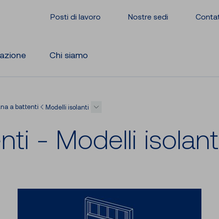
Posti di lavoro
Nostre sedi
Conta
razione
Chi siamo
ana a battenti
Modelli isolanti
­ti - Mo­del­li iso­lan­t