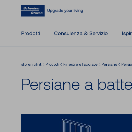
Prodotti
Consulenza & Servizio
Ispi
storen.ch it
Prodotti
Finestre e facciate
Persiane
Persi
Per­sia­ne a bat­ten