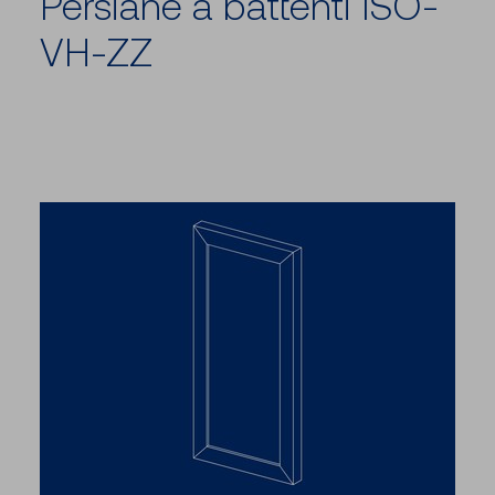
Persiane a battenti ISO-
VH-ZZ