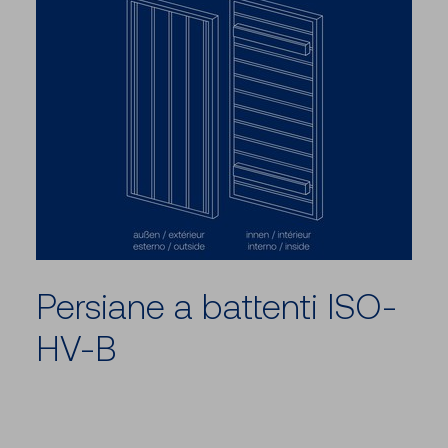
Persiane a battenti ISO-
HV-B