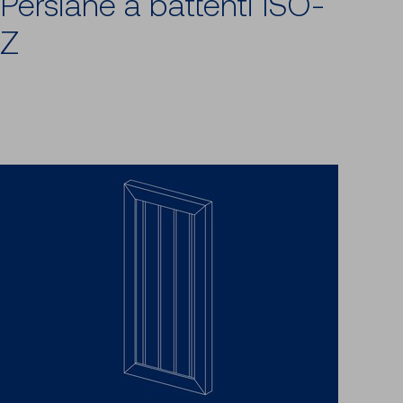
Persiane a battenti ISO-
Z