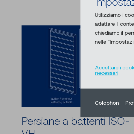
Impostaz
Utilizziamo i coo
adattare il cont
chiediamo il pe
nelle "Impostazio
Accettare i cook
necessari
Colophon
Pro
Persiane a battenti ISO-
VH