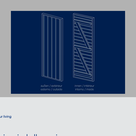
Persiane a battenti ISO-
HV-ZZ