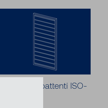
Persiane a battenti ISO-
RW