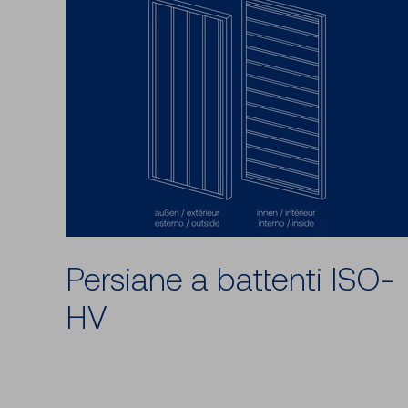
Persiane a battenti ISO-
HV